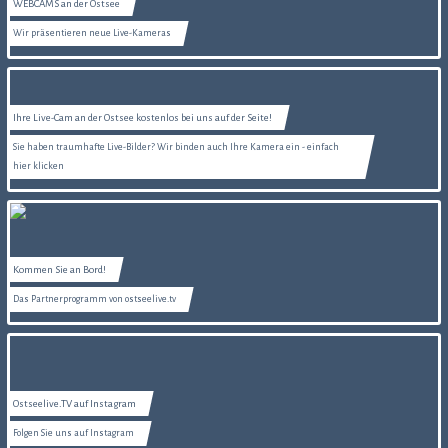
WEBCAMS an der Ostsee
Wir präsentieren neue Live-Kameras
Ihre Live-Cam an der Ostsee kostenlos bei uns auf der Seite!
Sie haben traumhafte Live-Bilder? Wir binden auch Ihre Kamera ein - einfach
hier klicken
Kommen Sie an Bord!
Das Partnerprogramm von ostseelive.tv
Ostseelive.TV auf Instagram
Folgen Sie uns auf Instagram