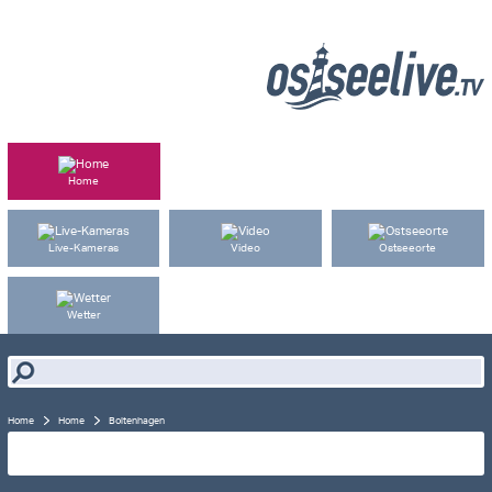
Home
Live-Kameras
Video
Ostseeorte
Live-Cam
Wetter
Home
Home
Boltenhagen