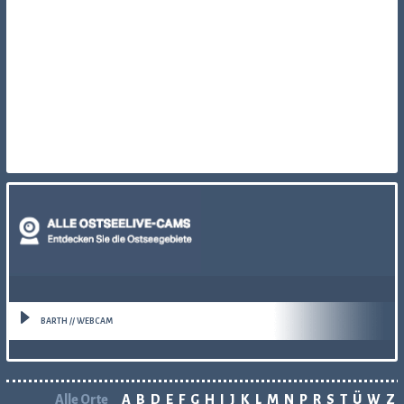
KRÖSLIN // BALTIC SEA RESORT
GRAAL-MÜRITZ // WEBCAM
BINZ // WEBCAMS BINZER BUCHT
Wismar
ALTEFÄHR // WEBCAM SEEBLICK
SCHARBEUTZ // WEBCAM STRAND
HAFFKRUG // WEBCAM
Seebad Lubmin
GÖHREN // WEBCAM PANORAMA
ECKERNFÖRDE // WEBCAM
MARKGRAFENHEIDE // WEBCAM
HEILIGENHAFEN
AHLBECK // WEBCAM STRAND
DAHME // HAUS DES GASTES
THIESSOW // WEBCAM MÖNCHGUT
PUTBUS
GRÖMITZ // WEBCAM HAFEN
DAHME // STRAND SPA
NEUSTADT // WEBCAM MARINA
AHRENSHOOP
FLENSBURG // WEBCAM PANORAMA
BINZ // WEBCAM BINZER STRAND
LABOE // WEBCAM EHRENDENKMAL
NIENDORFER HAFEN
BINZ // WEBCAM HOTEL AM MEER
SWINEMÜNDE // WEBCAM
Lübecker Bucht
GÖHREN // WEBCAM STRAND
GRAAL-MÜRITZ // WEBCAM (Kopie)
BARTH // WEBCAM
SCHARBEUTZ // WEBCAM BAYSIDE
PELZERHAKEN // WEBCAM
NIENDORF/TIMMENDORFER STRAND // WEBCAM
LÜBECK // WEBCAM PANORAMA
GRÖMITZ // WEBCAM DÜNENPARK
KIEL // WEBCAM PANORAMA
GLOWE // WEBCAM SEEBLICK
BOLTENHAGEN // WEBCAM KURHAUS
HERINGSDORF // WEBCAM SEEBLICK
WARNEMÜNDE // STRAND 1
WARNEMÜNDE // STRAND 2
WARNEMÜNDE // WEBCAM AM STROM
STRALSUND // WEBCAM PANORAMA
KÜHLUNGSBORN // WEBCAM
KELLENHUSEN / WEBCAM STRAND
KAISERBÄDER // WEBCAM
WAREN // WEBCAM MÜRITZ
BOLTENHAGEN // WEBCAM KURPARK
ZINNOWITZ // WEBCAM PROMENADE
GRÖMITZ // WEBCAM SEEBRÜCKE
Alle Orte
A
B
D
E
F
G
H
I
J
K
L
M
N
P
R
S
T
Ü
W
Z