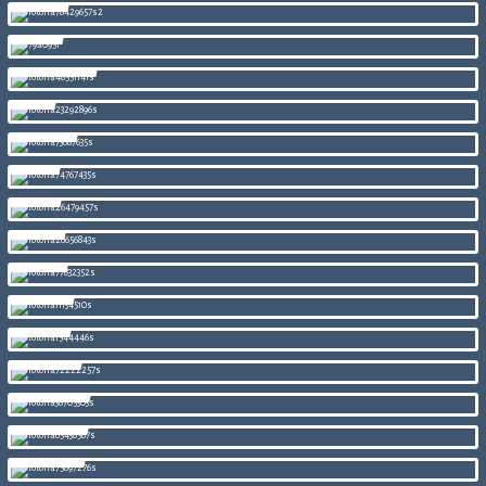
Kröslin
Kühlungsborn
Laboe
Langballig
Loddin
Lübeck
Lubmin
Malchin
Neustadt
Niendorf
Nienhagen
Peenemünde
Pelzerhaken
Plau am See