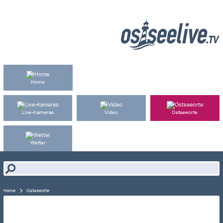
Home
Live-Kameras
Video
Ostseeorte
Live-Cam
Wetter
Home
Ostseeorte