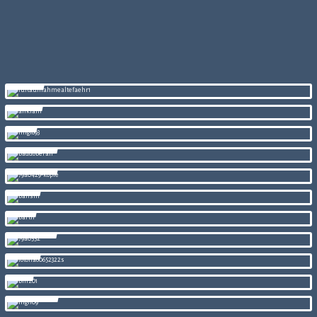
Altefähr
Anklam
Baabe
Bad Doberan
Bad Malente
Bansin
Barth
Behrensdorf
Bergen
Binz
Boltenhagen
Born a. Darß