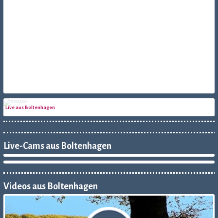
Live aus Boltenhagen
Live-Cams aus Boltenhagen
BOLTENHAGEN // WEBCAM KURPARK
BOLTENHAGEN // WEBCAM KURHAUS
Videos aus Boltenhagen