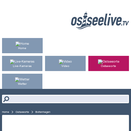
Home
Live-Kameras
Video
Ostseeorte
Live-Cam
Wetter
Home
Ostseeorte
Boltenhagen