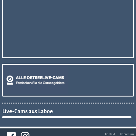
LABOE // WEBCAM EHRENDENKMAL
Live-Cams aus Laboe
LABOE // WEBCAM EHRENDENKMAL
Kontakt
Impressum